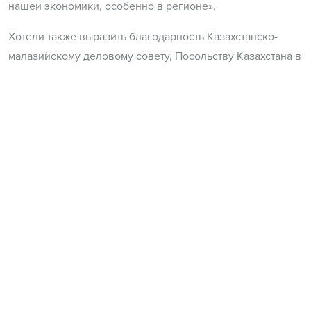
нашей экономики, особенно в регионе».
Хотели также выразить благодарность Казахстанско-
малазийскому деловому совету, Посольству Казахстана в
Малайзии и Посольству Малайзии в Казахстане за
организацию такого интересного и своевременного
мероприятия.
НОВОСТИ