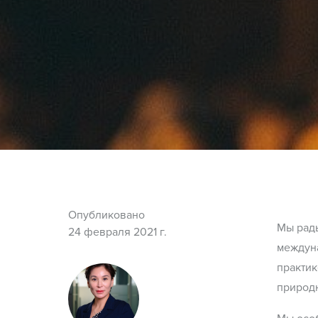
Опубликовано
Мы рад
24 февраля 2021 г.
междуна
практик
природн