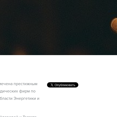
мечена престижным
идических фирм по
бласти Энергетики и