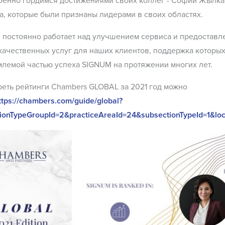
енно гордимся достижениями своих коллег - Софии Жылкай
, которые были признаны лидерами в своих областях.
 постоянно работает над улучшением сервиса и предоставл
ачественных услуг для наших клиентов, поддержка которых
лемой частью успеха SIGNUM на протяжении многих лет.
еть рейтинги Chambers GLOBAL за 2021 год можно
ttps://chambers.com/guide/global?
tionTypeGroupId=2&practiceAreaId=24&subsectionTypeId=1&loc