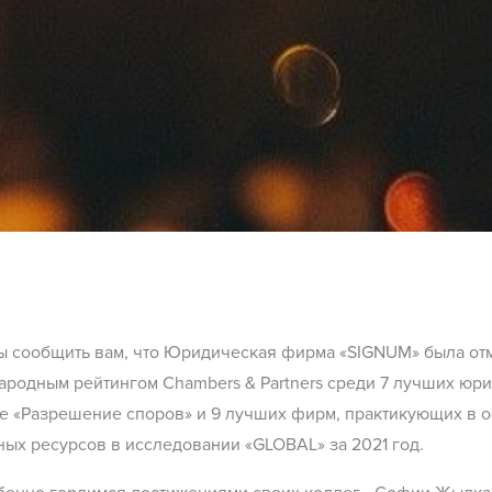
ы сообщить вам, что Юридическая фирма «SIGNUM» была от
родным рейтингом Chambers & Partners среди 7 лучших юр
е «Разрешение споров» и 9 лучших фирм, практикующих в о
ых ресурсов в исследовании «GLOBAL» за 2021 год.