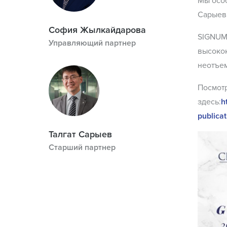
Мы особ
Сарыева
София Жылкайдарова
SIGNUM
Управляющий партнер
высокок
неотъем
Посмотр
здесь:
h
publica
Талгат Сарыев
Старший партнер