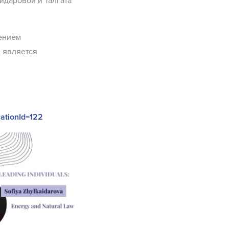
даровой и Талгата
ением
 является
ationId=122