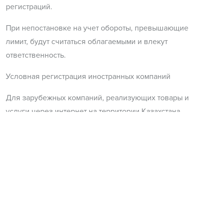
регистраций.
При непостановке на учет обороты, превышающие
лимит, будут считаться облагаемыми и влекут
ответственность.
Условная регистрация иностранных компаний
Для зарубежных компаний, реализующих товары и
услуги через интернет на территории Казахстана,
предусмотрена
условная регистрация
. Такие компании
включаются в специальный реестр и считаются
плательщиками НДС с момента первого платежа
казахстанского покупателя.
Снятие с учета
Плательщик НДС снимается с регистрационного учета