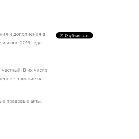
ия и дополнения в
е и июне 2016 года.
 частный. В их числе
елённое влияние на
ые правовые акты.