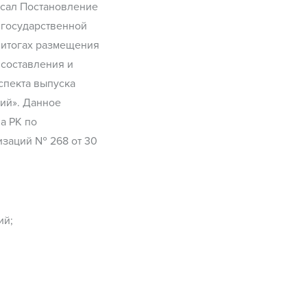
исал Постановление
 государственной
 итогах размещения
 составления и
спекта выпуска
ций». Данное
а РК по
изаций № 268 от 30
ий;