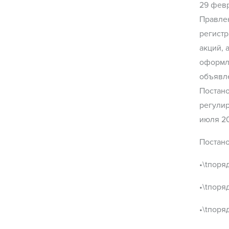
29 февр
Правле
регистр
акций, 
оформле
объявле
Постано
регули
июля 20
Постано
•\tпоря
•\tпоря
•\tпоря