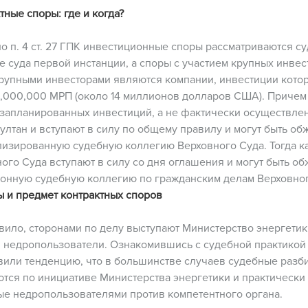
тные споры: где и когда?
о п. 4 ст. 27 ГПК инвестиционные споры рассматриваются су
е суда первой инстанции, а споры с участием крупных инве
рупными инвесторами являются компании, инвестиции кото
,000,000 МРП (около 14 миллионов долларов США). Причем 
запланированных инвестиций, а не фактически осуществле
Султан и вступают в силу по общему правилу и могут быть о
изированную судебную коллегию Верховного Суда. Тогда к
ого Суда вступают в силу со дня оглашения и могут быть о
онную судебную коллегию по гражданским делам Верховног
 и предмет контрактных споров
вило, сторонами по делу выступают Министерство энергети
и недропользователи. Ознакомившись с судебной практикой 
или тенденцию, что в большинстве случаев судебные разб
тся по инициативе Министерства энергетики и практически 
е недропользователями против компетентного органа.