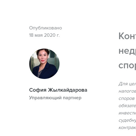
Опубликовано
Кон
18 мая 2020 г.
нед
спо
Для цел
София Жылкайдарова
налогов
Управляющий партнер
споров 
обязате
инвести
судебну
контрак