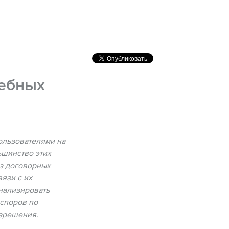
дебных
ользователями на
ьшинство этих
из договорных
язи с их
анализировать
 споров по
азрешения.