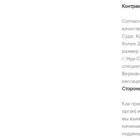
Контрак
Согласн
качеств
Суде. К
более 2
размер 
г. Нур-
специал
Верховн
кассаци
Стороны
Как пра
орган) 
мы выяв
начинаю
поданны