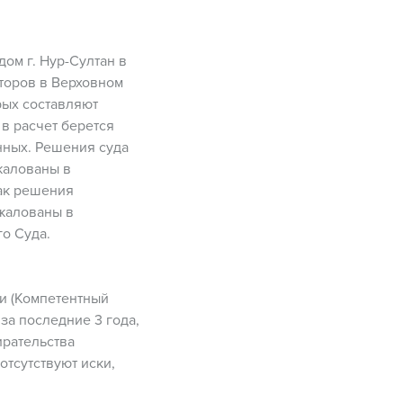
дом г. Нур-Султан в
сторов в Верховном
рых составляют
в расчет берется
нных. Решения суда
бжалованы в
ак решения
бжалованы в
о Суда.
ки (Компетентный
за последние 3 года,
ирательства
отсутствуют иски,