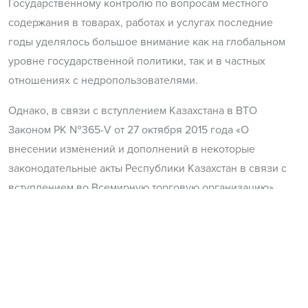
Государственному контролю по вопросам местного
содержания в товарах, работах и услугах последние
годы уделялось большое внимание как на глобальном
уровне государственной политики, так и в частных
отношениях с недропользователями.
Однако, в связи с вступлением Казахстана в ВТО
Законом РК №365-V от 27 октября 2015 года «О
внесении изменений и дополнений в некоторые
законодательные акты Республики Казахстан в связи с
вступлением во Всемирную торговую организацию»
были приняты соответствующие изменения в
законодательстве о недрах и недропользовании. Так,
теперь Законом РК «О недрах и недропользовании»
предусмотрены следующие основные требования по
вопросам местного содержания в контрактах на
недропользование: