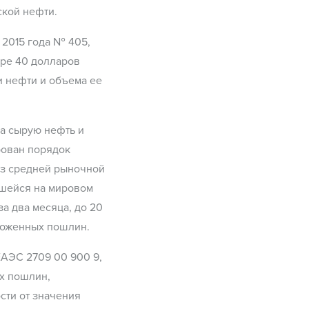
ской нефти.
 2015 года № 405,
ере 40 долларов
и нефти и объема ее
а сырую нефть и
рован порядок
 из средней рыночной
вшейся на мировом
а два месяца, до 20
моженных пошлин.
АЭС 2709 00 900 9,
х пошлин,
сти от значения