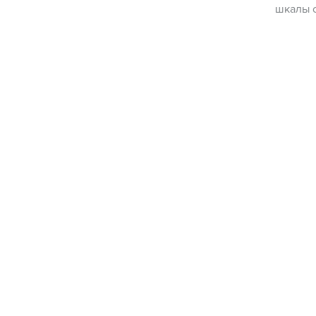
шкалы с
Информа
использ
виду, ч
правова
либо во
обраща