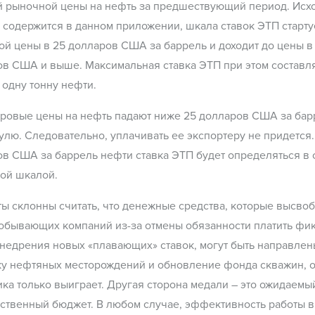
 рыночной цены на нефть за предшествующий период. Исхо
 содержится в данном приложении, шкала ставок ЭТП старту
й цены в 25 долларов США за баррель и доходит до цены в
в США и выше. Максимальная ставка ЭТП при этом составл
одну тонну нефти.
ровые цены на нефть падают ниже 25 долларов США за барр
улю. Следовательно, уплачивать ее экспортеру не придется
в США за баррель нефти ставка ЭТП будет определяться в 
ой шкалой.
ы склонны считать, что денежные средства, которые высвоб
обывающих компаний из-за отмены обязанности платить фи
недрения новых «плавающих» ставок, могут быть направлен
у нефтяных месторождений и обновление фонда скважин, о
ка только выиграет. Другая сторона медали – это ожидаемы
ственный бюджет. В любом случае, эффективность работы 