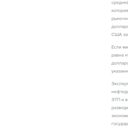
средней
которая
рыночно
долларо
США за 
Если ми
равна н
долларо
указанн
Эксперт
нефтед
ЭТП и в
разведк
экономи
государ