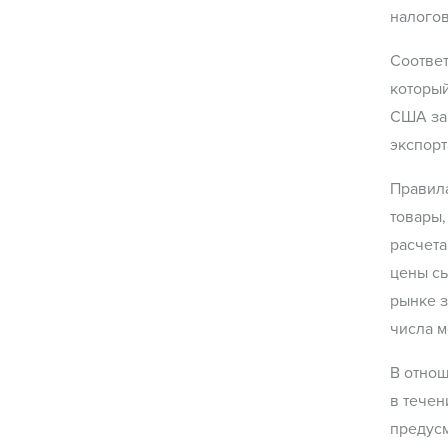
налогов
Соответ
который
США за 
экспорт
Правила
товары,
расчета
цены сы
рынке з
числа 
В отно
в течен
предусм