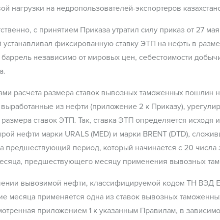
ой нагрузки на недропользователей-экспортеров казахстан
ственно, с принятием Приказа утратил силу приказ от 27 мая
 устанавливал фиксированную ставку ЭТП на нефть в разм
баррель независимо от мировых цен, себестоимости добыч
а.
ми расчета размера ставок вывозных таможенных пошлин н
 выработанные из нефти (приложение 2 к Приказу), урегули
 размера ставок ЭТП. Так, ставка ЭТП определяется исходя
рой нефти марки URALS (MED) и марки BRENT (DTD), сложи
а предшествующий период, который начинается с 20 числа з
месяца, предшествующего месяцу применения вывозных та
шении вывозимой нефти, классифицируемой кодом ТН ВЭД Е
ие месяца применяется одна из ставок вывозных таможенны
отренная приложением 1 к указанным Правилам, в зависимо