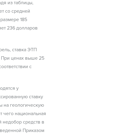
дя из таблицы,
ет со средней
 размере 185
яет 236 долларов
ель, ставка ЭТП
. При ценах выше 25
соответствии с
одятся у
ксированную ставку
ы на геологическую
т чего национальная
й недобор средств в
введенной Приказом