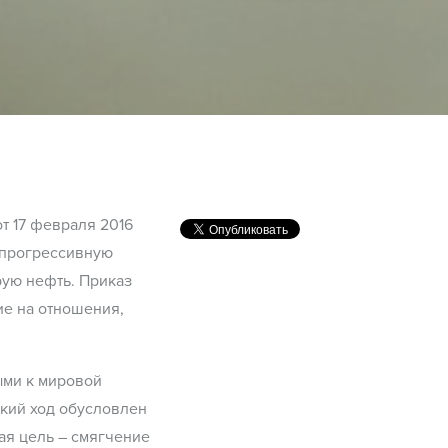
т 17 февраля 2016
л прогрессивную
рую нефть. Приказ
ие на отношения,
ыми к мировой
ский ход обусловлен
ая цель – смягчение