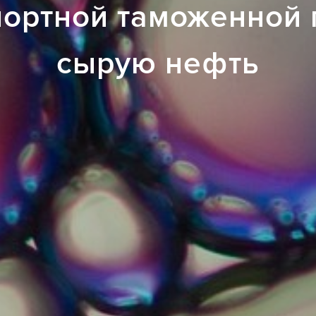
портной таможенной
сырую нефть