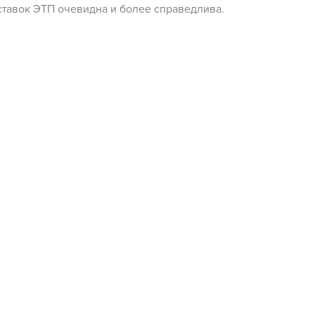
тавок ЭТП очевидна и более справедлива.
ция, содержащаяся в настоящем Обзоре, общего характера
ована как юридическая консультация или рекомендация. По
то Казахстан является развивающейся экономикой, и законо
я система находятся в постоянном развитии. В случае возн
просов в отношении информации, изложенной в настоящем 
йтесь.