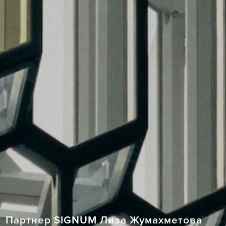
Партнер SIGNUM Лиза Жумахметова