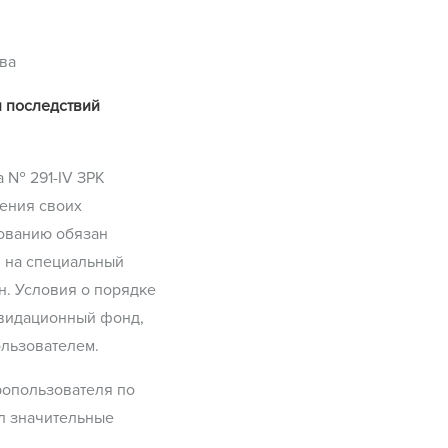
ва
и последствий
а № 291-IV ЗРК
нения своих
зованию обязан
 на специальный
н. Условия о порядке
квидационный фонд,
ользователем.
ропользователя по
л значительные