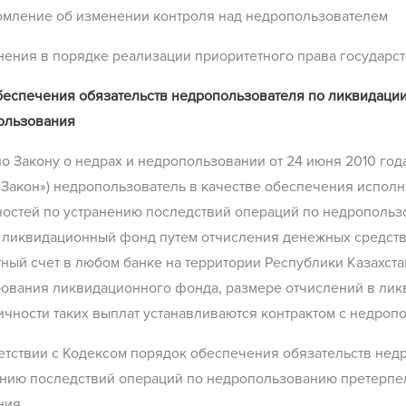
омление об изменении контроля над недропользователем
нения в порядке реализации приоритетного права государст
беспечения обязательств недропользователя по ликвидаци
ользования
о Закону о недрах и недропользовании от 24 июня 2010 год
«Закон») недропользователь в качестве обеспечения испол
ностей по устранению последствий операций по недрополь
ь ликвидационный фонд путем отчисления денежных средств
ный счет в любом банке на территории Республики Казахста
ования ликвидационного фонда, размере отчислений в ли
чности таких выплат устанавливаются контрактом с недроп
етствии с Кодексом порядок обеспечения обязательств нед
ению последствий операций по недропользованию претерпе
ния.