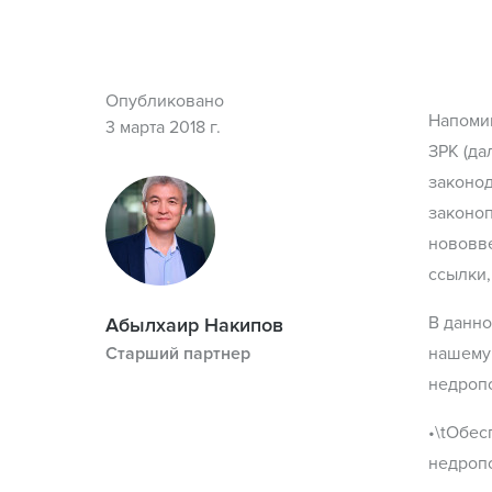
Опубликовано
Напомин
3 марта 2018 г.
ЗРК (да
законод
законоп
нововв
ссылки,
В данно
Абылхаир Накипов
Старший партнер
нашему 
недроп
•\tОбес
недроп