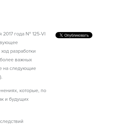
 2017 года № 125-VI
ствующее
 ход разработки
иболее важных
те на следующие
).
нениях, которые, по
ак и будущих
оследствий