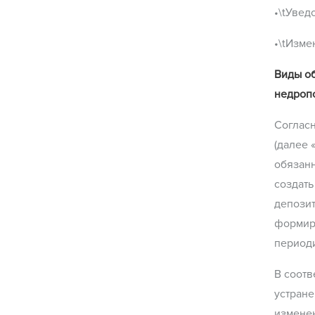
•\tУвед
•\tИзме
Виды о
недроп
Согласн
(далее 
обязан
создат
депозит
формир
периоди
В соотв
устран
измене