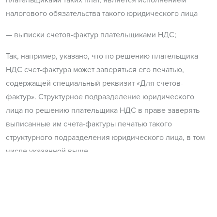
налогового обязательства такого юридического лица
— выписки счетов-фактур плательщиками НДС;
Так, например, указано, что по решению плательщика
НДС счет-фактура может заверяться его печатью,
содержащей специальный реквизит «Для счетов-
фактур». Структурное подразделение юридического
лица по решению плательщика НДС в праве заверять
выписанные им счета-фактуры печатью такого
структурного подразделения юридического лица, в том
числе указанной выше.
— также установлено, что поставщик товаров, услуг
может выписывать дополнительную счет-фактуру в
порядке, предусмотренном статьей 265 Налогового
Кодекса, при одновременном соответствии следующим