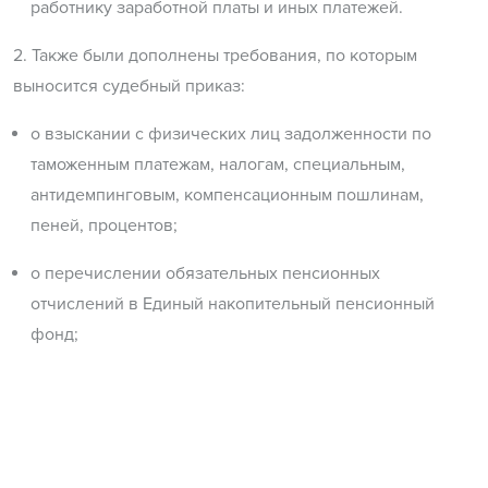
работнику заработной платы и иных платежей.
2. Также были дополнены требования, по которым
выносится судебный приказ:
о взыскании с физических лиц задолженности по
таможенным платежам, налогам, специальным,
антидемпинговым, компенсационным пошлинам,
пеней, процентов;
о перечислении обязательных пенсионных
отчислений в Единый накопительный пенсионный
фонд;
об исполнении соглашений об урегулировании споров
(конфликтов) в порядке медиации, заключенных в
порядке досудебного урегулирования в случаях,
установленных законом или предусмотренных