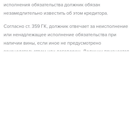
исполнения обязательства должник обязан
незамедлительно известить об этом кредитора.
Согласно ст. 359 ГК, должник отвечает за неисполнение
или ненадлежащее исполнение обязательства при
наличии вины, если иное не предусмотрено
законодательством или договором. Должник признается
невиновным, если докажет, что он принял все
зависящие от него меры для надлежащего исполнения
обязательства.
Лицо, не исполнившее или ненадлежащим образом
исполнившее обязательство при осуществлении
предпринимательской деятельности, несет
имущественную ответственность, если не докажет, что
надлежащее исполнение оказалось невозможным
вследствие непреодолимой силы, то есть чрезвычайных