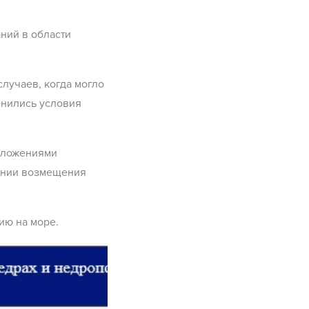
ний в области
лучаев, когда могло
енились условия
положениями
шении возмещения
ию на море.