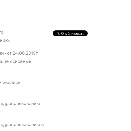
го
анию.
» от 24.06.2010г.
ющие основные
ичивались
 недропользованию
 недропользованию в