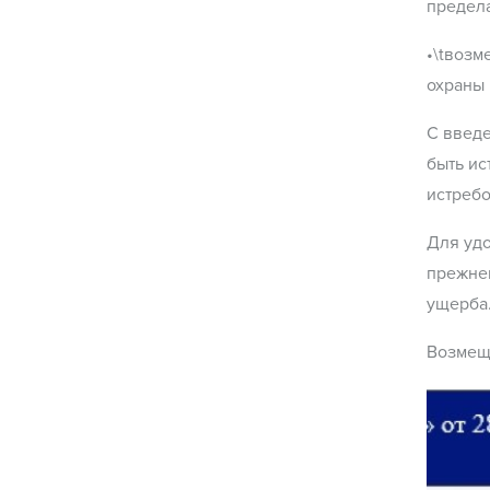
предела
•\tвозм
охраны 
С введе
быть ис
истребо
Для удо
прежне
ущерба
Возмещ