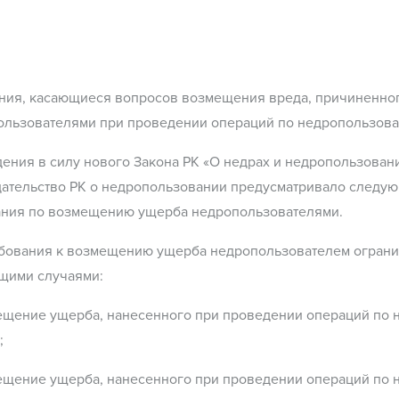
ния, касающиеся вопросов возмещения вреда, причиненно
ользователями при проведении операций по недропользов
ения в силу нового Закона РК «О недрах и недропользовании
дательство РК о недропользовании предусматривало следу
ания по возмещению ущерба недропользователями.
ребования к возмещению ущерба недропользователем огран
щими случаями:
мещение ущерба, нанесенного при проведении операций по
;
мещение ущерба, нанесенного при проведении операций по