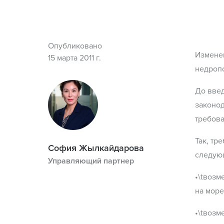
Опубликовано
Измене
15 марта 2011 г.
недроп
До введ
законо
требов
Так, т
София Жылкайдарова
следую
Управляющий партнер
•\tвоз
на море
•\tвоз